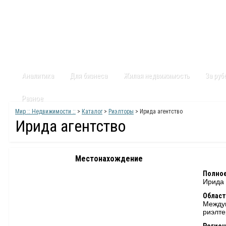
Главная
Статьи
Каталог
Видео
Контакты
Карт
Аналитика
Для бизнеса
Жилая недвижимость
За ру
Разное
Мир :: Недвижимости ::
>
Каталог
>
Риэлторы
> Ирида агентство
Ирида агентство
Местонахождение
Полное
Ирида 
Област
Междун
риэлт