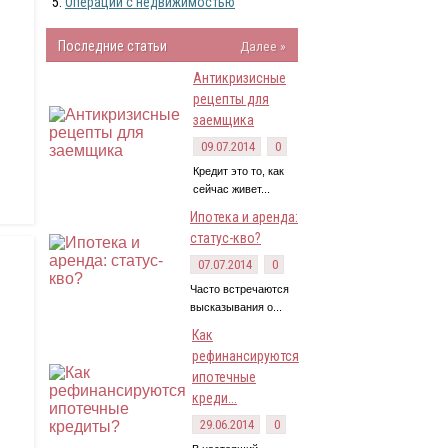
Операции с недвижимостью
Последние статьи
Далее »
Антикризисные
рецепты для
заемщика
09.07.2014
0
Кредит это то, как
сейчас живет...
Ипотека и аренда:
статус-кво?
07.07.2014
0
Часто встречаются
высказывания о...
Как
рефинансируются
ипотечные
креди...
29.06.2014
0