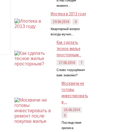
В настоящий
момент...
Ипотека в 2013 году
29.06.2014
0
Квартирный вопрос
всегда мучил...
Как сделать
тесное жилье
просторным...
27.06.2014
1
Слово «хрущёвки»
вам знакомо?
Москвичи не
готовы
инвестировать
в ...
26.06.2014
0
Последствия
кризиса