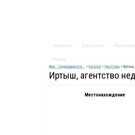
Главная
Статьи
Каталог
Видео
Аналитика
Для бизнеса
Жилая нед
Разное
Мир :: Недвижимости ::
>
Каталог
>
Риэлторы
> Иртыш,
Иртыш, агентство не
Местонахождение