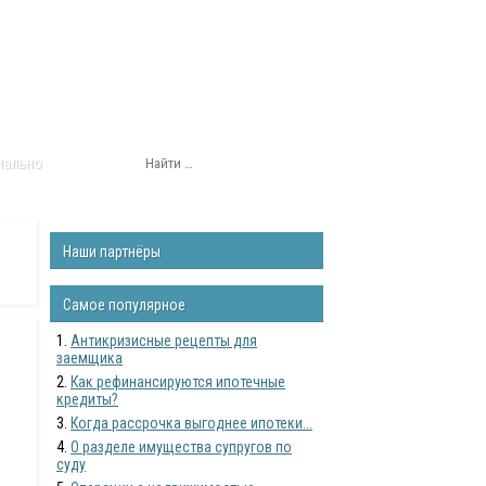
нально
Наши партнёры
Самое популярное
Антикризисные рецепты для
заемщика
Как рефинансируются ипотечные
кредиты?
Когда рассрочка выгоднее ипотеки...
О разделе имущества супругов по
суду