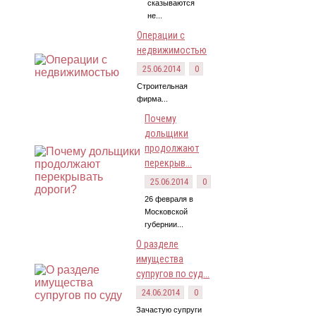
сказываются
не...
Операции с
недвижимостью
25.06.2014
0
Строительная
фирма...
Почему
дольщики
продолжают
перекрыв...
25.06.2014
0
26 февраля в
Московской
губернии...
О разделе
имущества
супругов по суд...
24.06.2014
0
Зачастую супруги