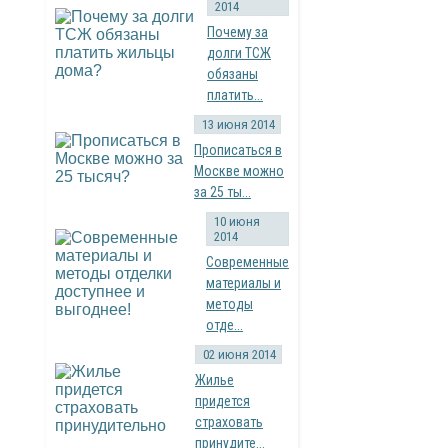
2014
Почему за
долги ТСЖ
обязаны
платить...
13 июня 2014
Прописаться в
Москве можно
за 25 ты...
10 июня
2014
Современные
материалы и
методы
отде...
02 июня 2014
Жилье
придется
страховать
принудите...