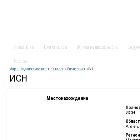
Главная
Статьи
Каталог
Видео
Контакты
Карт
Аналитика
Для бизнеса
Жилая недвижимость
За ру
Разное
Мир :: Недвижимости ::
>
Каталог
>
Риэлторы
> ИСН
ИСН
Местонахождение
Полное
ИСН
Област
Агентс
Регион