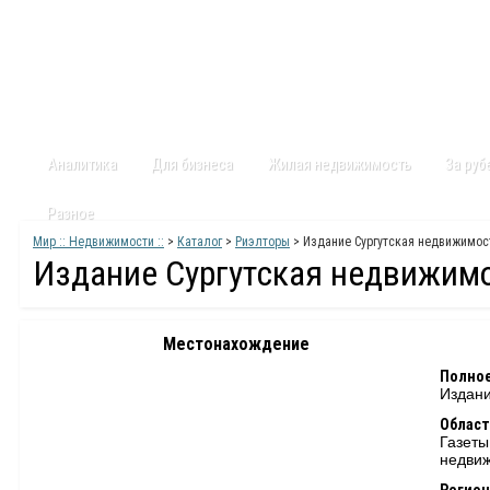
Главная
Статьи
Каталог
Видео
Контакты
Карт
Аналитика
Для бизнеса
Жилая недвижимость
За ру
Разное
Мир :: Недвижимости ::
>
Каталог
>
Риэлторы
> Издание Сургутская недвижимос
Издание Сургутская недвижим
Местонахождение
Полное
Издани
Област
Газеты
недвиж