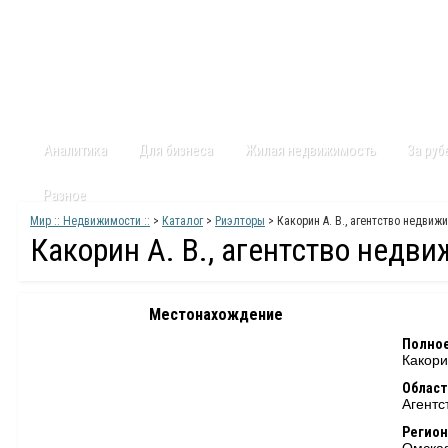
Главная
Статьи
Каталог
Видео
Контакты
Карт
Аналитика
Для бизнеса
Жилая недвижимость
За ру
Разное
Мир :: Недвижимости ::
>
Каталог
>
Риэлторы
> Какорин А. В., агентство недвиж
Какорин А. В., агентство недв
Местонахождение
Полное
Какори
Област
Агентс
Регион