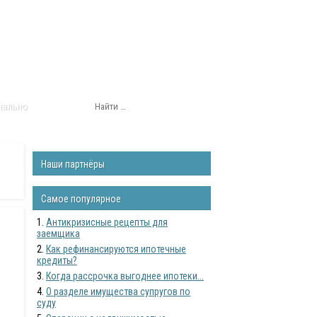
нально
Наши партнёры
Самое популярное
Антикризисные рецепты для
заемщика
Как рефинансируются ипотечные
кредиты?
Когда рассрочка выгоднее ипотеки...
О разделе имущества супругов по
суду