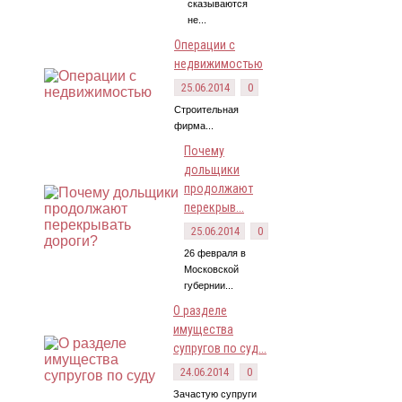
сказываются
не...
Операции с
недвижимостью
25.06.2014
0
Строительная
фирма...
Почему
дольщики
продолжают
перекрыв...
25.06.2014
0
26 февраля в
Московской
губернии...
О разделе
имущества
супругов по суд...
24.06.2014
0
Зачастую супруги