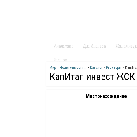
Главная
Статьи
Каталог
Видео
Аналитика
Для бизнеса
Жилая нед
Разное
Мир :: Недвижимости ::
>
Каталог
>
Риэлторы
> КапИта
КапИтал инвест ЖСК
Местонахождение