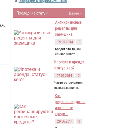
Операции с недвижимостью
Последние статьи
Далее »
Антикризисные
ая,
рецепты для
заемщика
09.07.2014
0
Кредит это то, как
сейчас живет...
Ипотека и аренда:
статус-кво?
07.07.2014
0
Часто встречаются
высказывания о...
Как
рефинансируются
ипотечные
креди...
29.06.2014
0