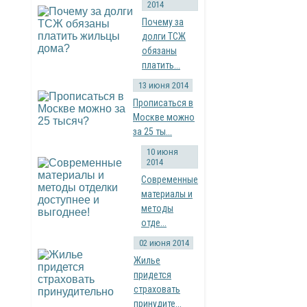
2014
Почему за
долги ТСЖ
обязаны
платить...
13 июня 2014
Прописаться в
Москве можно
за 25 ты...
10 июня
2014
Современные
материалы и
методы
отде...
02 июня 2014
Жилье
придется
страховать
принудите...