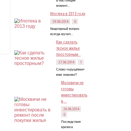
В настоящий
момент...
Ипотека в 2013 году
29.06.2014
0
Квартирный вопрос
всегда мучил...
Как сделать
тесное жилье
просторным...
27.06.2014
1
Слово «хрущёвки»
вам знакомо?
Москвичи не
готовы
инвестировать
в ...
26.06.2014
0
Последствия
кризиса