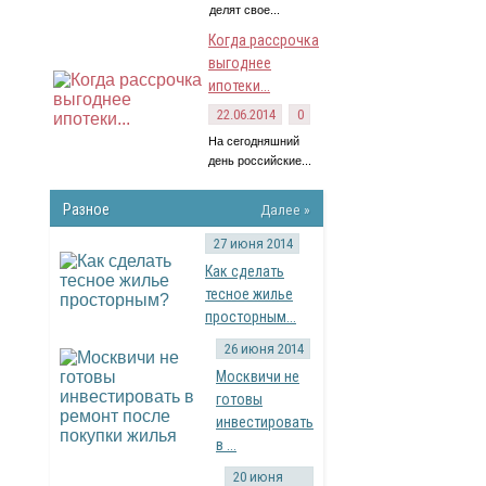
делят свое...
Когда рассрочка
выгоднее
ипотеки...
22.06.2014
0
На сегодняшний
день российские...
Разное
Далее »
27 июня 2014
Как сделать
тесное жилье
просторным...
26 июня 2014
Москвичи не
готовы
инвестировать
в ...
20 июня