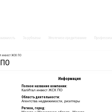
Контакты
Карта сайта
вижимость
За рубежом
Ипотечное кредитование
Профессио
л инвест ЖСК ПО
 ПО
Информация
Полное название компании:
КапИтал инвест ЖСК ПО
Область деятельности:
Агентства недвижимости, риэлтеры
Регион, город: