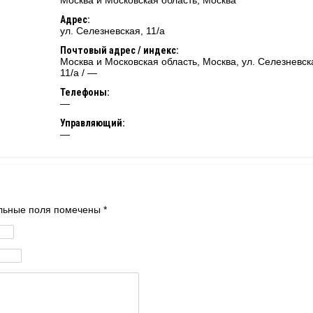
Москва и Московская область
,
Москва
Адрес:
ул. Селезневская, 11/а
Почтовый адрес / индекс:
Москва и Московская область, Москва, ул. Селезневск
11/а / —
Телефоны:
—
Управляющий:
—
тельные поля помечены
*