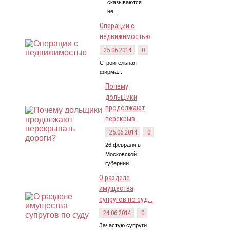
сказываются
не...
Операции с
недвижимостью
25.06.2014
0
Строительная
фирма...
Почему
дольщики
продолжают
перекрыв...
25.06.2014
0
26 февраля в
Московской
губернии...
О разделе
имущества
супругов по суд...
24.06.2014
0
Зачастую супруги