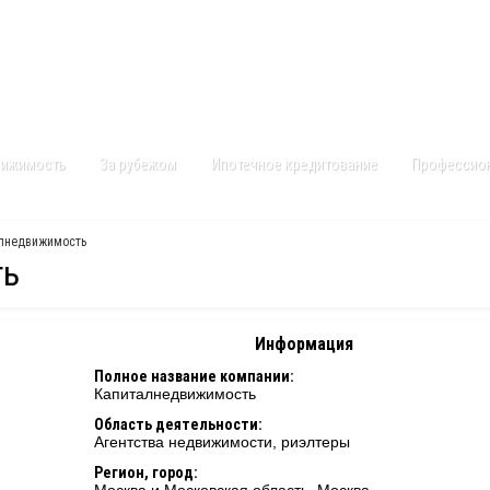
Контакты
Карта сайта
вижимость
За рубежом
Ипотечное кредитование
Профессио
лнедвижимость
ть
Информация
Полное название компании:
Капиталнедвижимость
Область деятельности:
Агентства недвижимости, риэлтеры
Регион, город: