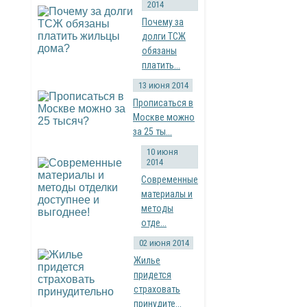
2014
Почему за
долги ТСЖ
обязаны
платить...
13 июня 2014
Прописаться в
Москве можно
за 25 ты...
10 июня
2014
Современные
материалы и
методы
отде...
02 июня 2014
Жилье
придется
страховать
принудите...