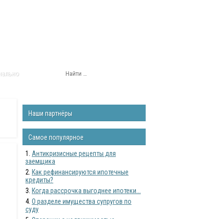
нально
Наши партнёры
Самое популярное
Антикризисные рецепты для
заемщика
Как рефинансируются ипотечные
кредиты?
Когда рассрочка выгоднее ипотеки...
О разделе имущества супругов по
суду