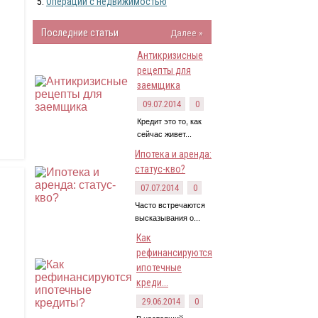
Операции с недвижимостью
Последние статьи
Далее »
Антикризисные
рецепты для
заемщика
09.07.2014
0
Кредит это то, как
сейчас живет...
Ипотека и аренда:
статус-кво?
07.07.2014
0
Часто встречаются
высказывания о...
Как
рефинансируются
ипотечные
креди...
29.06.2014
0