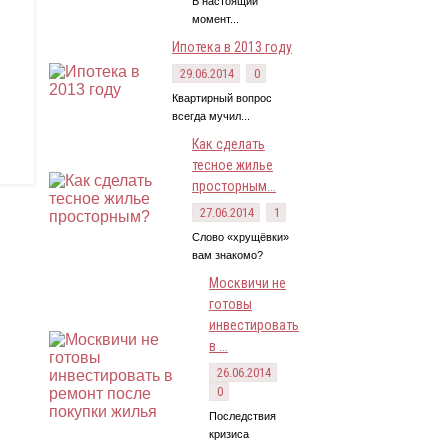
В настоящий
момент...
Ипотека в 2013 году
29.06.2014
0
Квартирный вопрос
всегда мучил...
Как сделать
тесное жилье
просторным...
27.06.2014
1
Слово «хрущёвки»
вам знакомо?
Москвичи не
готовы
инвестировать
в ...
26.06.2014
0
Последствия
кризиса