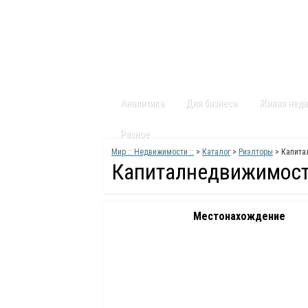
Главная
Статьи
Каталог
Видео
Аналитика
Для бизнеса
Жилая нед
Разное
Мир :: Недвижимости ::
>
Каталог
>
Риэлторы
> Капита
Капиталнедвижимос
Местонахождение