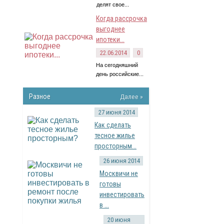
делят свое...
Когда рассрочка
выгоднее
ипотеки...
22.06.2014
0
На сегодняшний
день российские...
Разное
Далее »
27 июня 2014
Как сделать
тесное жилье
просторным...
26 июня 2014
Москвичи не
готовы
инвестировать
в ...
20 июня