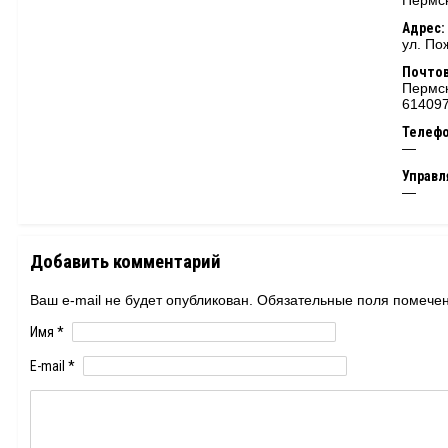
Пермск
Адрес:
ул. По
Почтов
Пермск
61409
Телеф
—
Управ
—
Добавить комментарий
Ваш e-mail не будет опубликован. Обязательные поля помеч
Имя
*
E-mail
*