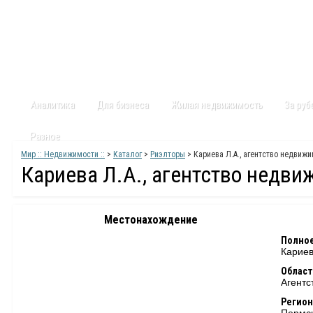
Главная
Статьи
Каталог
Видео
Контакты
Карт
Аналитика
Для бизнеса
Жилая недвижимость
За ру
Разное
Мир :: Недвижимости ::
>
Каталог
>
Риэлторы
> Кариева Л.А., агентство недвиж
Кариева Л.А., агентство недв
Местонахождение
Полное
Кариев
Област
Агентс
Регион