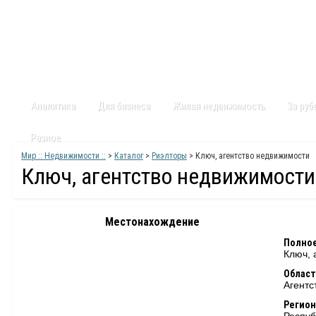
Главная
Статьи
Каталог
Видео
Контакты
Карт
Аналитика
Для бизнеса
Жилая недвижимость
За ру
Разное
Мир :: Недвижимости ::
>
Каталог
>
Риэлторы
> Ключ, агентство недвижимости
Ключ, агентство недвижимости
Местонахождение
Полное
Ключ, 
Област
Агентс
Регион