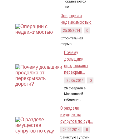
сказываются
не...
Операции с
недвижимостью
25.06.2014
0
Строительная
фирма...
Почему
дольщики
продолжают
перекрыв...
25.06.2014
0
26 февраля в
Московской
губернии...
О разделе
имущества
супругов по суд...
24.06.2014
0
Зачастую супруги