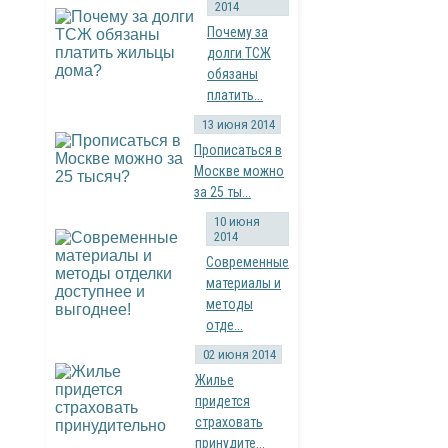
2014
Почему за
долги ТСЖ
обязаны
платить...
13 июня 2014
Прописаться в
Москве можно
за 25 ты...
10 июня
2014
Современные
материалы и
методы
отде...
02 июня 2014
Жилье
придется
страховать
принудите...