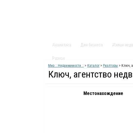
Главная
Статьи
Каталог
Видео
Аналитика
Для бизнеса
Жилая нед
Разное
Мир :: Недвижимости ::
>
Каталог
>
Риэлторы
> Ключ, 
Ключ, агентство нед
Местонахождение