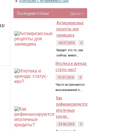
Операции с недвижимостью
Последние статьи
Далее »
Антикризисные
33/
рецепты для
заемщика
09.07.2014
0
Кредит это то, как
сейчас живет...
Ипотека и аренда:
статус-кво?
07.07.2014
0
Часто встречаются
высказывания о...
Как
рефинансируются
ипотечные
креди...
29.06.2014
0