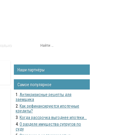
нально
Наши партнёры
Самое популярное
Антикризисные рецепты для
заемщика
Как рефинансируются ипотечные
кредиты?
Когда рассрочка выгоднее ипотеки...
О разделе имущества супругов по
суду