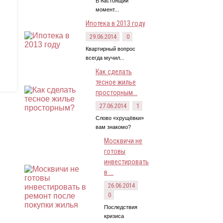
В настоящий
момент...
Ипотека в 2013 году
29.06.2014
0
Квартирный вопрос
всегда мучил...
Как сделать
тесное жилье
просторным...
27.06.2014
1
Слово «хрущёвки»
вам знакомо?
Москвичи не
готовы
инвестировать
в ...
26.06.2014
0
Последствия
кризиса