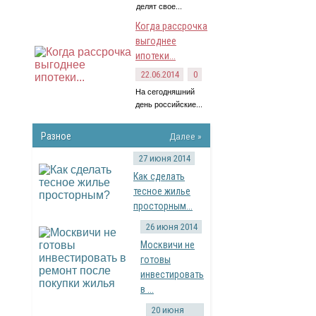
делят свое...
Когда рассрочка
выгоднее
ипотеки...
22.06.2014
0
На сегодняшний
день российские...
Разное
Далее »
27 июня 2014
Как сделать
тесное жилье
просторным...
26 июня 2014
Москвичи не
готовы
инвестировать
в ...
20 июня