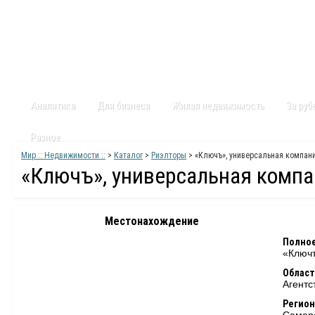
Главная
Статьи
Каталог
Видео
Контакты
Карт
Аналитика
Для бизнеса
Жилая недвижимость
За ру
Разное
Мир :: Недвижимости ::
>
Каталог
>
Риэлторы
> «Ключъ», универсальная компан
«Ключъ», универсальная комп
Местонахождение
Полное
«Ключъ
Област
Агентс
Регион