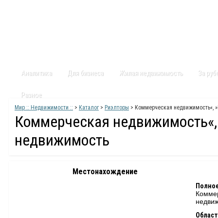
Главная
Статьи
Каталог
Видео
Контакты
Карт
Аналитика
Для бизнеса
Жилая недвижимость
За ру
Разное
Мир :: Недвижимости ::
>
Каталог
>
Риэлторы
> Коммерческая недвижимость«, 
Коммерческая недвижимость«
недвижимость
Местонахождение
Полное
Комме
недви
Област