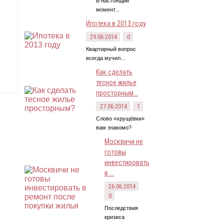
В настоящий
момент...
Ипотека в 2013 году
29.06.2014
0
Квартирный вопрос
всегда мучил...
Как сделать
тесное жилье
просторным...
27.06.2014
1
Слово «хрущёвки»
вам знакомо?
Москвичи не
готовы
инвестировать
в ...
26.06.2014
0
Последствия
кризиса