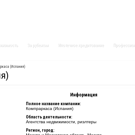
Контакты
Карта сайта
вижимость
За рубежом
Ипотечное кредитование
Профессио
ркаса (Испания)
я)
Информация
Полное название компании:
Компраркаса (Испания)
Область деятельности:
Агентства недвижимости, риэлтеры
Регион, город: