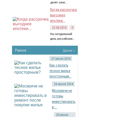
делят свое...
Когда рассрочка
выгоднее
ипотеки...
22.06.2014
0
На сегодняшний
день российские...
Разное
Далее »
27 июня 2014
Как сделать
тесное жилье
просторным...
26 июня 2014
Москвичи не
готовы
инвестировать
в ...
20 июня