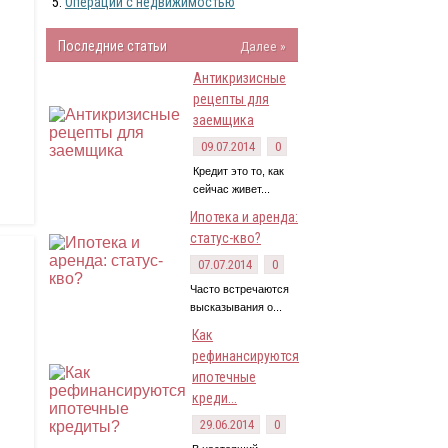
Операции с недвижимостью
Последние статьи
Далее »
Антикризисные
рецепты для
заемщика
09.07.2014
0
Кредит это то, как
сейчас живет...
Ипотека и аренда:
статус-кво?
07.07.2014
0
Часто встречаются
высказывания о...
Как
рефинансируются
ипотечные
креди...
29.06.2014
0