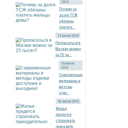
2014
Почему за
долги ТСЖ
обязаны
платить...
13 июня 2014
Прописаться в
Москве можно
за 25 ты...
10 июня
2014
Современные
материалы и
методы
отде...
02 июня 2014
Жилье
придется
страховать
принудите...