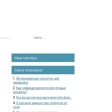
нально
Наши партнёры
Самое популярное
Антикризисные рецепты для
заемщика
Как рефинансируются ипотечные
кредиты?
Когда рассрочка выгоднее ипотеки...
О разделе имущества супругов по
суду