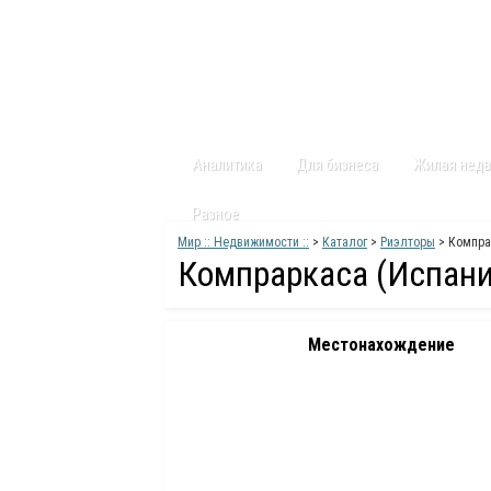
Главная
Статьи
Каталог
Видео
Аналитика
Для бизнеса
Жилая нед
Разное
Мир :: Недвижимости ::
>
Каталог
>
Риэлторы
> Компра
Компраркаса (Испани
Местонахождение