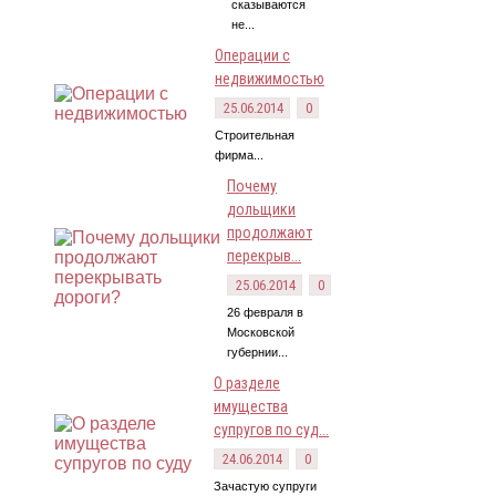
сказываются
не...
Операции с
недвижимостью
25.06.2014
0
Строительная
фирма...
Почему
дольщики
продолжают
перекрыв...
25.06.2014
0
26 февраля в
Московской
губернии...
О разделе
имущества
супругов по суд...
24.06.2014
0
Зачастую супруги