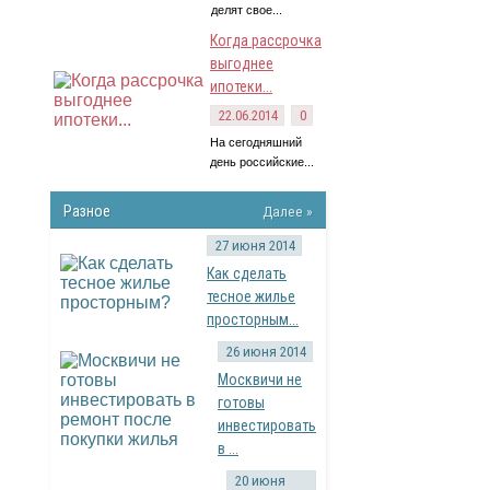
делят свое...
Когда рассрочка
выгоднее
ипотеки...
22.06.2014
0
На сегодняшний
день российские...
Разное
Далее »
27 июня 2014
Как сделать
тесное жилье
просторным...
26 июня 2014
Москвичи не
готовы
инвестировать
в ...
20 июня