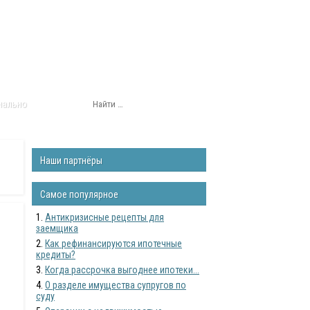
нально
Наши партнёры
Самое популярное
Антикризисные рецепты для
заемщика
Как рефинансируются ипотечные
кредиты?
Когда рассрочка выгоднее ипотеки...
О разделе имущества супругов по
суду