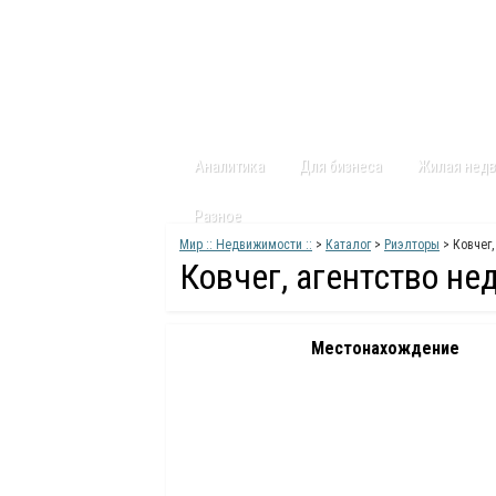
Главная
Статьи
Каталог
Видео
Аналитика
Для бизнеса
Жилая нед
Разное
Мир :: Недвижимости ::
>
Каталог
>
Риэлторы
> Ковчег,
Ковчег, агентство н
Местонахождение