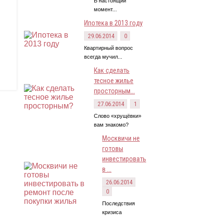
В настоящий
момент...
Ипотека в 2013 году
29.06.2014
0
Квартирный вопрос
всегда мучил...
Как сделать
тесное жилье
просторным...
27.06.2014
1
Слово «хрущёвки»
вам знакомо?
Москвичи не
готовы
инвестировать
в ...
26.06.2014
0
Последствия
кризиса