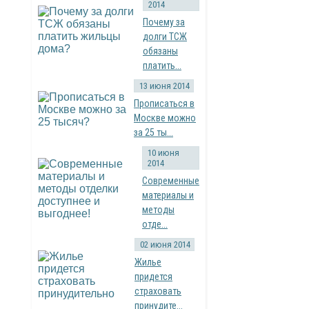
2014
Почему за
долги ТСЖ
обязаны
платить...
13 июня 2014
Прописаться в
Москве можно
за 25 ты...
10 июня
2014
Современные
материалы и
методы
отде...
02 июня 2014
Жилье
придется
страховать
принудите...