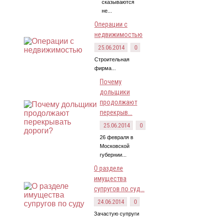
сказываются
не...
Операции с
недвижимостью
25.06.2014
0
Строительная
фирма...
Почему
дольщики
продолжают
перекрыв...
25.06.2014
0
26 февраля в
Московской
губернии...
О разделе
имущества
супругов по суд...
24.06.2014
0
Зачастую супруги