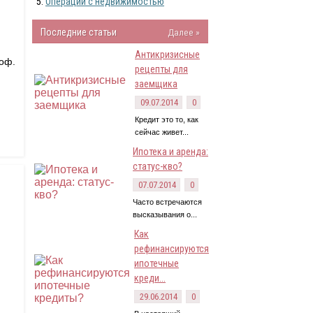
Операции с недвижимостью
Последние статьи
Далее »
Антикризисные
 оф.
рецепты для
заемщика
09.07.2014
0
Кредит это то, как
сейчас живет...
Ипотека и аренда:
статус-кво?
07.07.2014
0
Часто встречаются
высказывания о...
Как
рефинансируются
ипотечные
креди...
29.06.2014
0