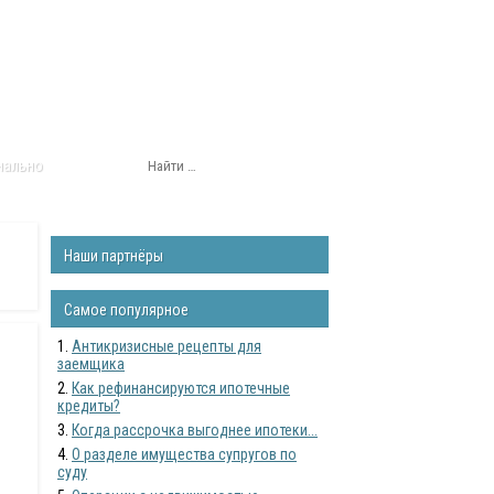
нально
Наши партнёры
Самое популярное
Антикризисные рецепты для
заемщика
Как рефинансируются ипотечные
кредиты?
Когда рассрочка выгоднее ипотеки...
О разделе имущества супругов по
суду