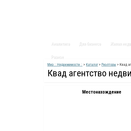
Главная
Статьи
Каталог
Видео
Аналитика
Для бизнеса
Жилая нед
Разное
Мир :: Недвижимости ::
>
Каталог
>
Риэлторы
> Квад а
Квад агентство недв
Местонахождение