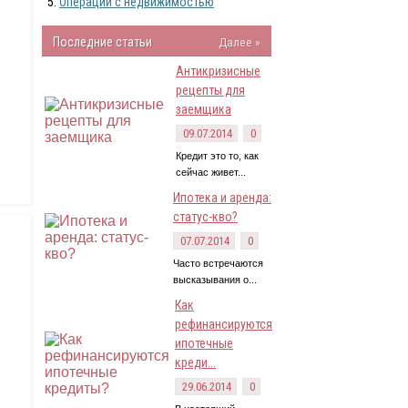
Операции с недвижимостью
Последние статьи
Далее »
Антикризисные
рецепты для
заемщика
09.07.2014
0
Кредит это то, как
сейчас живет...
Ипотека и аренда:
статус-кво?
07.07.2014
0
Часто встречаются
высказывания о...
Как
рефинансируются
ипотечные
креди...
29.06.2014
0