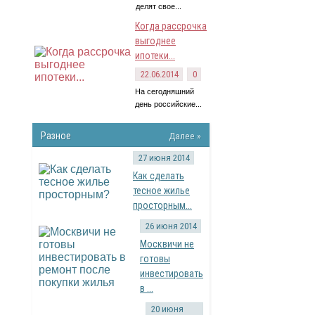
делят свое...
Когда рассрочка
выгоднее
ипотеки...
22.06.2014
0
На сегодняшний
день российские...
Разное
Далее »
27 июня 2014
Как сделать
тесное жилье
просторным...
26 июня 2014
Москвичи не
готовы
инвестировать
в ...
20 июня