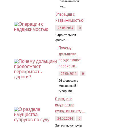
сказываются
не...
Операции с
недвижимостью
25.06.2014
0
Строительная
фирма...
Почему
дольщики
продолжают
перекрыв...
25.06.2014
0
26 февраля в
Московской
губернии...
О разделе
имущества
супругов по суд...
24.06.2014
0
Зачастую супруги