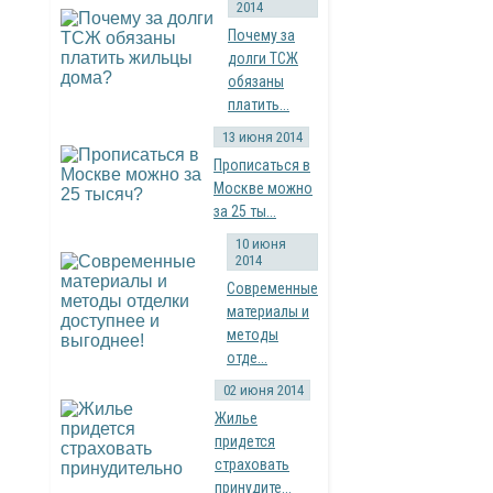
2014
Почему за
долги ТСЖ
обязаны
платить...
13 июня 2014
Прописаться в
Москве можно
за 25 ты...
10 июня
2014
Современные
материалы и
методы
отде...
02 июня 2014
Жилье
придется
страховать
принудите...