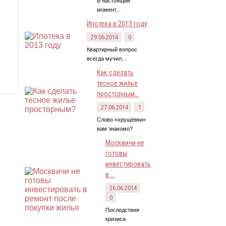
В настоящий
момент...
Ипотека в 2013 году
29.06.2014
0
Квартирный вопрос
всегда мучил...
Как сделать
тесное жилье
просторным...
27.06.2014
1
Слово «хрущёвки»
вам знакомо?
Москвичи не
готовы
инвестировать
в ...
26.06.2014
0
Последствия
кризиса