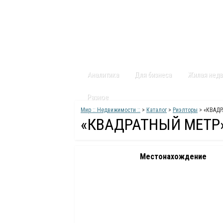
Главная
Статьи
Каталог
Видео
Аналитика
Для бизнеса
Жилая нед
Разное
Мир :: Недвижимости ::
>
Каталог
>
Риэлторы
> «КВАД
«КВАДРАТНЫЙ МЕТР
Местонахождение