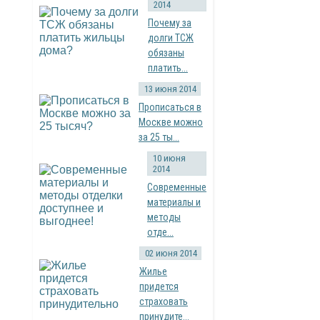
2014
Почему за
долги ТСЖ
обязаны
платить...
13 июня 2014
Прописаться в
Москве можно
за 25 ты...
10 июня
2014
Современные
материалы и
методы
отде...
02 июня 2014
Жилье
придется
страховать
принудите...