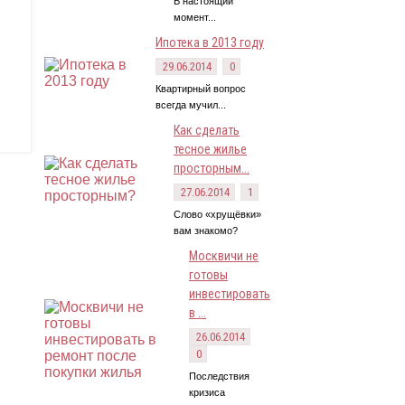
В настоящий
момент...
Ипотека в 2013 году
29.06.2014
0
Квартирный вопрос
всегда мучил...
Как сделать
тесное жилье
просторным...
27.06.2014
1
Слово «хрущёвки»
вам знакомо?
Москвичи не
готовы
инвестировать
в ...
26.06.2014
0
Последствия
кризиса