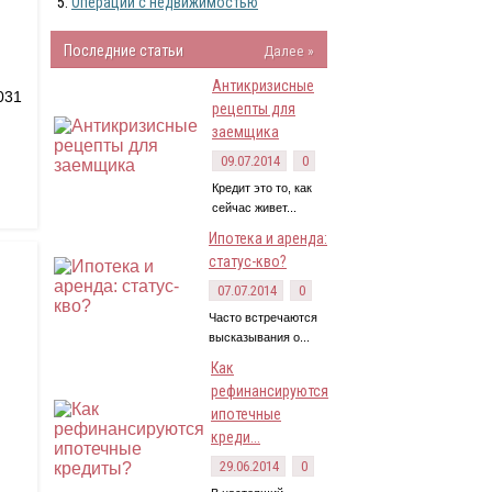
Операции с недвижимостью
Последние статьи
Далее »
Антикризисные
031
рецепты для
заемщика
09.07.2014
0
Кредит это то, как
сейчас живет...
Ипотека и аренда:
статус-кво?
07.07.2014
0
Часто встречаются
высказывания о...
Как
рефинансируются
ипотечные
креди...
29.06.2014
0