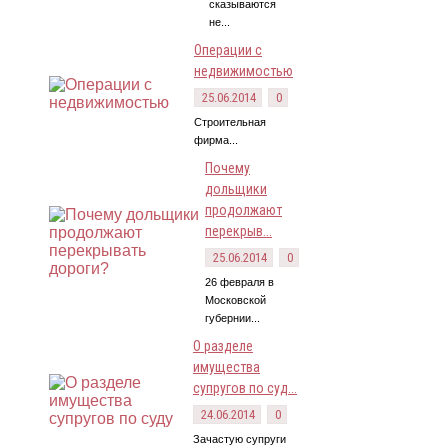
сказываются
не...
Операции с
недвижимостью
25.06.2014
0
Строительная
фирма...
Почему
дольщики
продолжают
перекрыв...
25.06.2014
0
26 февраля в
Московской
губернии...
О разделе
имущества
супругов по суд...
24.06.2014
0
Зачастую супруги