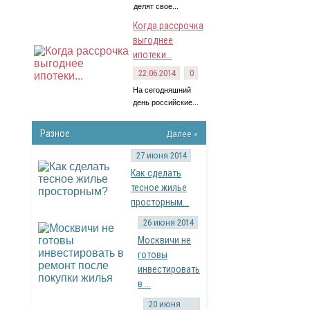
делят свое...
Когда рассрочка
выгоднее
ипотеки...
22.06.2014
0
На сегодняшний
день российские...
Разное
Далее »
27 июня 2014
Как сделать
тесное жилье
просторным...
26 июня 2014
Москвичи не
готовы
инвестировать
в ...
20 июня