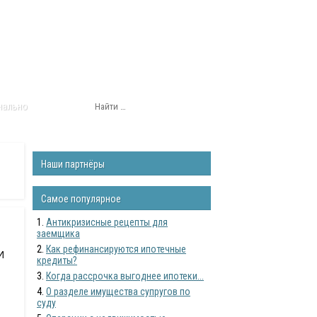
нально
Наши партнёры
Самое популярное
Антикризисные рецепты для
заемщика
Как рефинансируются ипотечные
И
кредиты?
Когда рассрочка выгоднее ипотеки...
О разделе имущества супругов по
суду