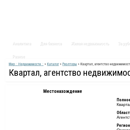
Главная
Статьи
Каталог
Видео
Контакты
Карт
Аналитика
Для бизнеса
Жилая недвижимость
За ру
Разное
Мир :: Недвижимости ::
>
Каталог
>
Риэлторы
> Квартал, агентство недвижимос
Квартал, агентство недвижимо
Местонахождение
Полное
Кварта
Област
Агентс
Регион