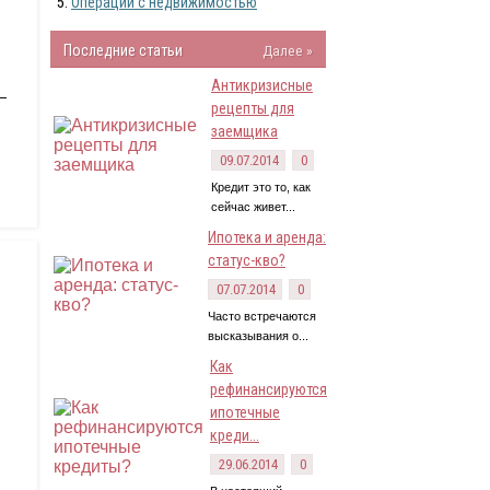
Операции с недвижимостью
Последние статьи
Далее »
Антикризисные
—
рецепты для
заемщика
09.07.2014
0
Кредит это то, как
сейчас живет...
Ипотека и аренда:
статус-кво?
07.07.2014
0
Часто встречаются
высказывания о...
Как
рефинансируются
ипотечные
креди...
29.06.2014
0