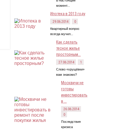
В настоящий
момент...
Ипотека в 2013 году
29.06.2014
0
Квартирный вопрос
всегда мучил...
Как сделать
тесное жилье
просторным...
27.06.2014
1
Слово «хрущёвки»
вам знакомо?
Москвичи не
готовы
инвестировать
в ...
26.06.2014
0
Последствия
кризиса