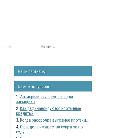
нально
Наши партнёры
Самое популярное
Антикризисные рецепты для
заемщика
Как рефинансируются ипотечные
кредиты?
Когда рассрочка выгоднее ипотеки...
О разделе имущества супругов по
суду