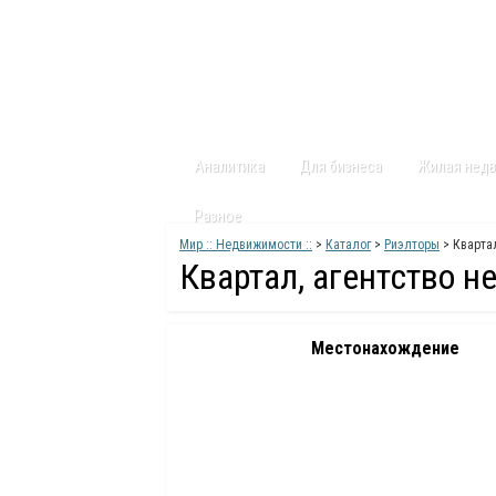
Главная
Статьи
Каталог
Видео
Аналитика
Для бизнеса
Жилая нед
Разное
Мир :: Недвижимости ::
>
Каталог
>
Риэлторы
> Кварта
Квартал, агентство 
Местонахождение