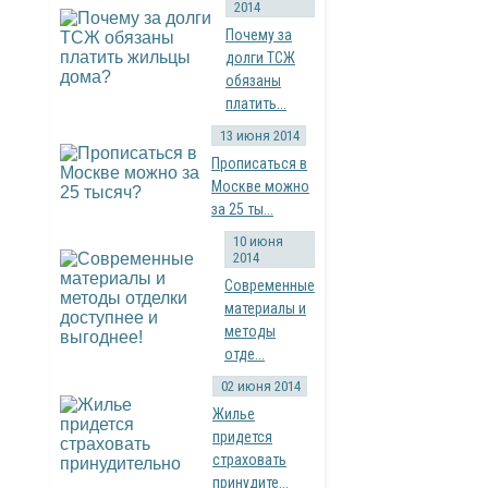
2014
Почему за
долги ТСЖ
обязаны
платить...
13 июня 2014
Прописаться в
Москве можно
за 25 ты...
10 июня
2014
Современные
материалы и
методы
отде...
02 июня 2014
Жилье
придется
страховать
принудите...