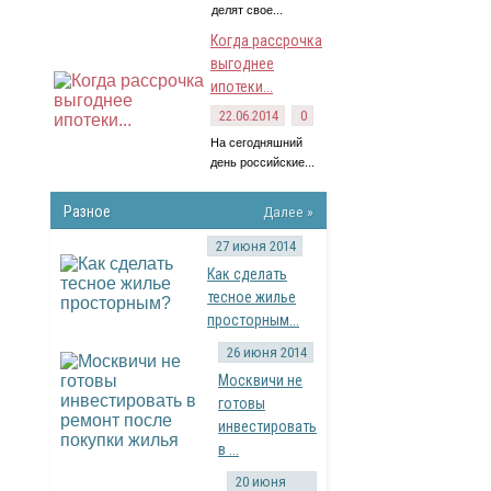
делят свое...
Когда рассрочка
выгоднее
ипотеки...
22.06.2014
0
На сегодняшний
день российские...
Разное
Далее »
27 июня 2014
Как сделать
тесное жилье
просторным...
26 июня 2014
Москвичи не
готовы
инвестировать
в ...
20 июня