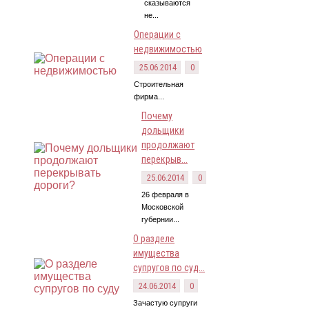
сказываются
не...
Операции с
недвижимостью
25.06.2014
0
Строительная
фирма...
Почему
дольщики
продолжают
перекрыв...
25.06.2014
0
26 февраля в
Московской
губернии...
О разделе
имущества
супругов по суд...
24.06.2014
0
Зачастую супруги