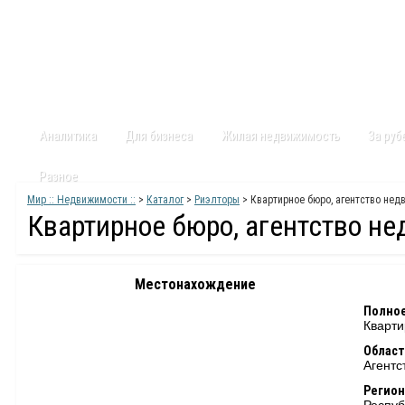
Главная
Статьи
Каталог
Видео
Контакты
Карт
Аналитика
Для бизнеса
Жилая недвижимость
За ру
Разное
Мир :: Недвижимости ::
>
Каталог
>
Риэлторы
> Квартирное бюро, агентство не
Квартирное бюро, агентство н
Местонахождение
Полное
Кварти
Област
Агентс
Регион