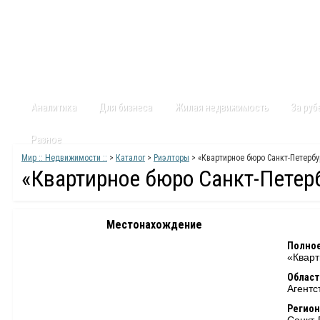
Главная
Статьи
Каталог
Видео
Контакты
Карт
Аналитика
Для бизнеса
Жилая недвижимость
За ру
Разное
Мир :: Недвижимости ::
>
Каталог
>
Риэлторы
> «Квартирное бюро Санкт-Петербу
«Квартирное бюро Санкт-Петер
Местонахождение
Полное
«Кварт
Област
Агентс
Регион