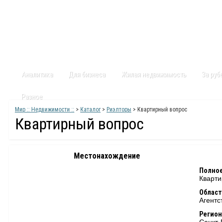
Главная
Статьи
Каталог
Видео
Контакты
Карт
Аналитика
Для бизнеса
Жилая недвижимость
За ру
Разное
Мир :: Недвижимости ::
>
Каталог
>
Риэлторы
> Квартирный вопрос
Квартирный вопрос
Местонахождение
Полное
Кварти
Област
Агентс
Регион