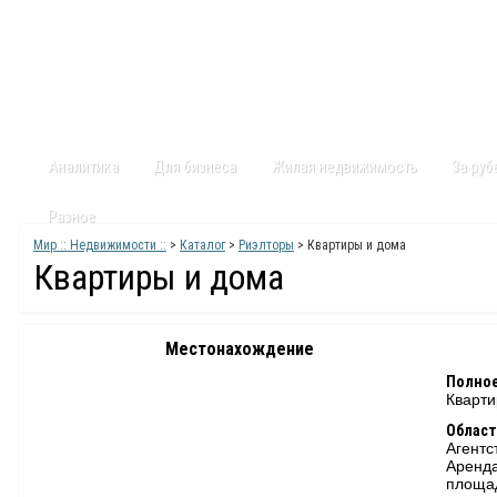
Главная
Статьи
Каталог
Видео
Контакты
Карт
Аналитика
Для бизнеса
Жилая недвижимость
За ру
Разное
Мир :: Недвижимости ::
>
Каталог
>
Риэлторы
> Квартиры и дома
Квартиры и дома
Местонахождение
Полное
Кварти
Област
Агентс
Аренда
площа