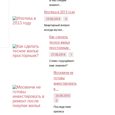
В настоящий
момент...
Ипотека в 2013 году
29.06.2014
0
Квартирный вопрос
всегда мучил...
Как сделать
тесное жилье
просторным...
27.06.2014
1
Слово «хрущёвки»
вам знакомо?
Москвичи не
готовы
инвестировать
в ...
26.06.2014
0
Последствия
кризиса