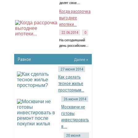
делят свое...
Когда рассрочка
выгоднее
ипотеки...
22.06.2014
0
На сегодняшний
день российские...
Разное
Далее »
27 июня 2014
Как сделать
тесное жилье
просторным...
26 июня 2014
Москвичи не
готовы
инвестировать
в ...
20 июня