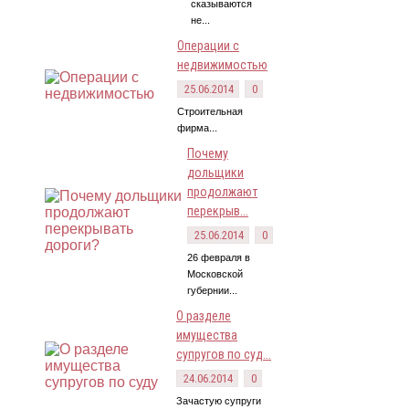
сказываются
не...
Операции с
недвижимостью
25.06.2014
0
Строительная
фирма...
Почему
дольщики
продолжают
перекрыв...
25.06.2014
0
26 февраля в
Московской
губернии...
О разделе
имущества
супругов по суд...
24.06.2014
0
Зачастую супруги