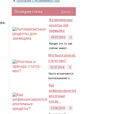
Операции с недвижимостью
Последние статьи
Далее »
Антикризисные
ура,
рецепты для
заемщика
09.07.2014
0
Кредит это то, как
сейчас живет...
Ипотека и аренда:
статус-кво?
07.07.2014
0
Часто встречаются
высказывания о...
Как
рефинансируются
ипотечные
креди...
29.06.2014
0