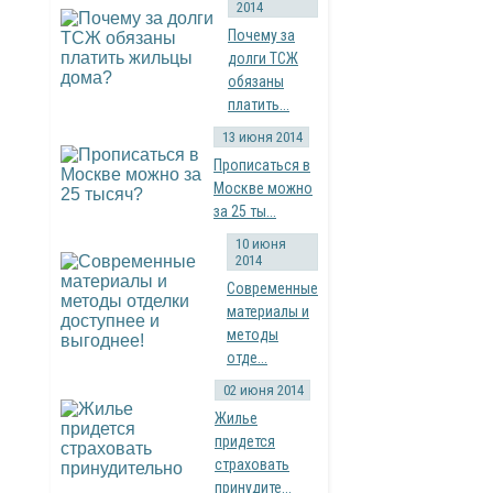
2014
Почему за
долги ТСЖ
обязаны
платить...
13 июня 2014
Прописаться в
Москве можно
за 25 ты...
10 июня
2014
Современные
материалы и
методы
отде...
02 июня 2014
Жилье
придется
страховать
принудите...