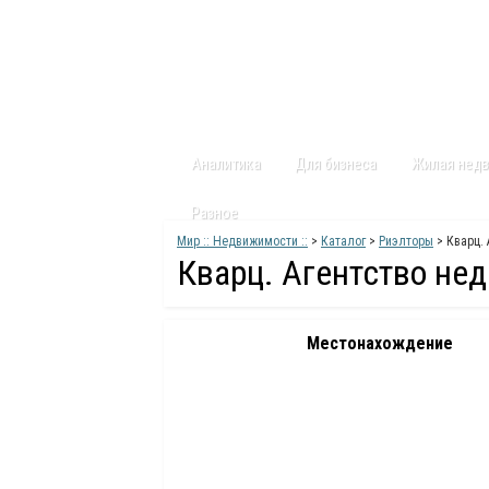
Главная
Статьи
Каталог
Видео
Аналитика
Для бизнеса
Жилая нед
Разное
Мир :: Недвижимости ::
>
Каталог
>
Риэлторы
> Кварц.
Кварц. Агентство не
Местонахождение