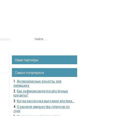
нально
Наши партнёры
Самое популярное
Антикризисные рецепты для
заемщика
Как рефинансируются ипотечные
кредиты?
Когда рассрочка выгоднее ипотеки...
О разделе имущества супругов по
суду