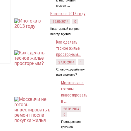
В настоящий
момент...
Ипотека в 2013 году
29.06.2014
0
Квартирный вопрос
всегда мучил...
Как сделать
тесное жилье
просторным...
27.06.2014
1
Слово «хрущёвки»
вам знакомо?
Москвичи не
готовы
инвестировать
в ...
26.06.2014
0
Последствия
кризиса