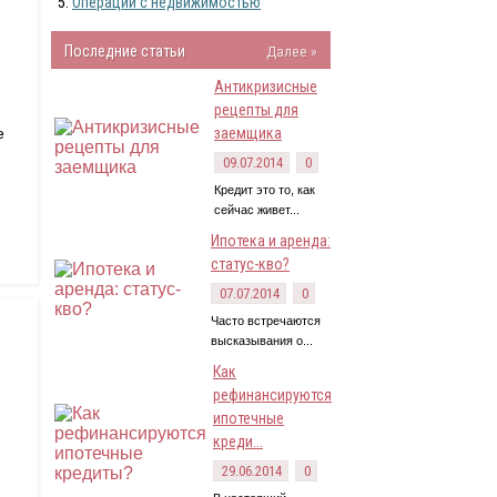
Операции с недвижимостью
Последние статьи
Далее »
Антикризисные
рецепты для
е
заемщика
09.07.2014
0
Кредит это то, как
сейчас живет...
Ипотека и аренда:
статус-кво?
07.07.2014
0
Часто встречаются
высказывания о...
Как
рефинансируются
ипотечные
креди...
29.06.2014
0