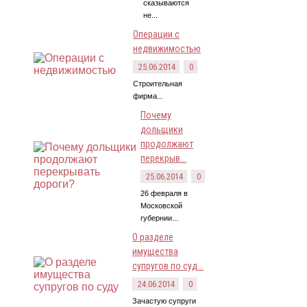
сказываются
не...
Операции с
недвижимостью
25.06.2014
0
Строительная
фирма...
Почему
дольщики
продолжают
перекрыв...
25.06.2014
0
26 февраля в
Московской
губернии...
О разделе
имущества
супругов по суд...
24.06.2014
0
Зачастую супруги