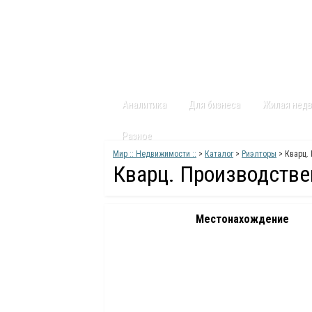
Главная
Статьи
Каталог
Видео
Аналитика
Для бизнеса
Жилая нед
Разное
Мир :: Недвижимости ::
>
Каталог
>
Риэлторы
> Кварц.
Кварц. Производств
Местонахождение