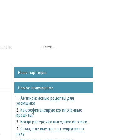
нально
Наши партнёры
Самое популярное
Антикризисные рецепты для
заемщика
Как рефинансируются ипотечные
кредиты?
Когда рассрочка выгоднее ипотеки...
О разделе имущества супругов по
,
суду