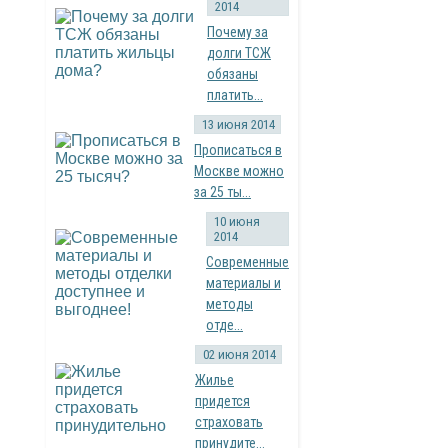
2014
Почему за
долги ТСЖ
обязаны
платить...
13 июня 2014
Прописаться в
Москве можно
за 25 ты...
10 июня
2014
Современные
материалы и
методы
отде...
02 июня 2014
Жилье
придется
страховать
принудите...