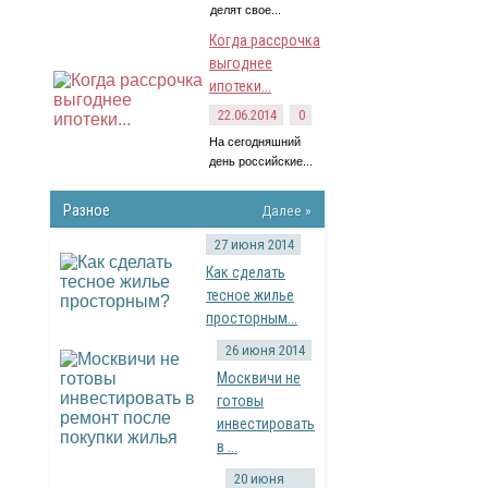
делят свое...
Когда рассрочка
выгоднее
ипотеки...
22.06.2014
0
На сегодняшний
день российские...
Разное
Далее »
27 июня 2014
Как сделать
тесное жилье
просторным...
26 июня 2014
Москвичи не
готовы
инвестировать
в ...
20 июня