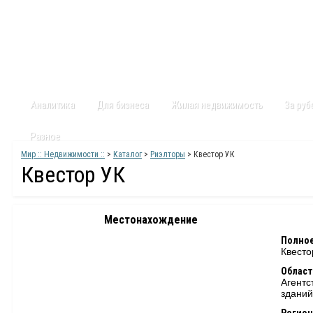
Главная
Статьи
Каталог
Видео
Контакты
Карт
Аналитика
Для бизнеса
Жилая недвижимость
За ру
Разное
Мир :: Недвижимости ::
>
Каталог
>
Риэлторы
> Квестор УК
Квестор УК
Местонахождение
Полное
Квесто
Област
Агентс
зданий