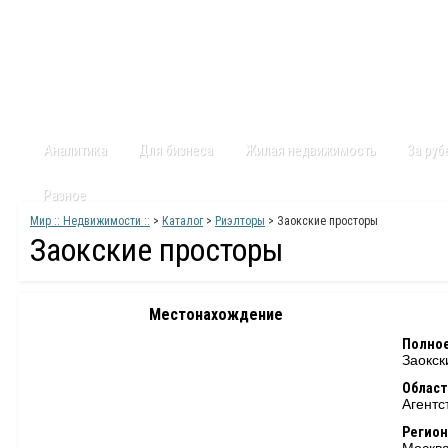
Главная
Статьи
Каталог
Видео
Контакты
Карт
Аналитика
Для бизнеса
Жилая недвижимость
За ру
Разное
Мир :: Недвижимости ::
>
Каталог
>
Риэлторы
> Заокские просторы
Заокские просторы
Местонахождение
Полное
Заокск
Област
Агентс
Регион