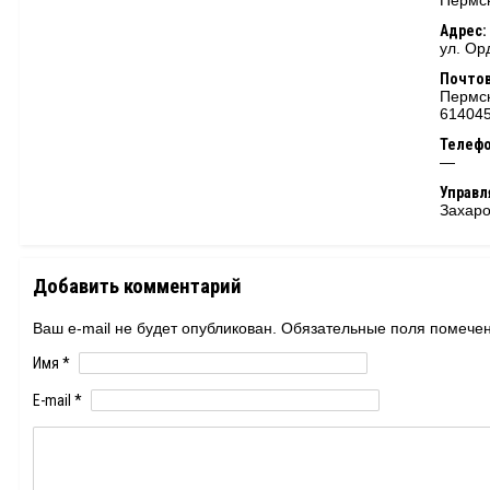
Пермск
Адрес:
ул. Ор
Почтов
Пермск
61404
Телеф
—
Управ
Захаро
Добавить комментарий
Ваш e-mail не будет опубликован. Обязательные поля помеч
Имя
*
E-mail
*