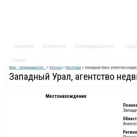
Главная
Статьи
Каталог
Видео
Контакты
Карт
Аналитика
Для бизнеса
Жилая недвижимость
За ру
Разное
Мир :: Недвижимости ::
>
Каталог
>
Риэлторы
> Западный Урал, агентство недв
Западный Урал, агентство нед
Местонахождение
Полное
Западн
Област
Агентс
Регион