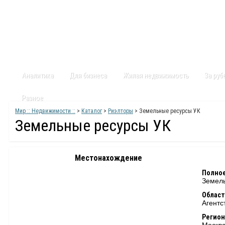
Главная
Статьи
Каталог
Видео
Контакты
Карт
Аналитика
Для бизнеса
Жилая недвижимость
За ру
Разное
Мир :: Недвижимости ::
>
Каталог
>
Риэлторы
> Земельные ресурсы УК
Земельные ресурсы УК
Местонахождение
Полное
Земел
Област
Агентс
Регион