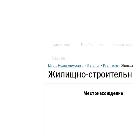
Главная
Статьи
Каталог
Видео
Аналитика
Для бизнеса
Жилая нед
Разное
Мир :: Недвижимости ::
>
Каталог
>
Риэлторы
> Жилищн
Жилищно-строительн
Местонахождение