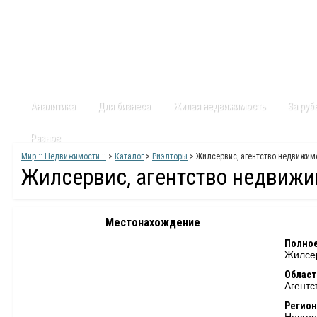
Главная
Статьи
Каталог
Видео
Контакты
Карт
Аналитика
Для бизнеса
Жилая недвижимость
За ру
Разное
Мир :: Недвижимости ::
>
Каталог
>
Риэлторы
> Жилсервис, агентство недвижим
Жилсервис, агентство недвиж
Местонахождение
Полное
Жилсер
Област
Агентс
Регион