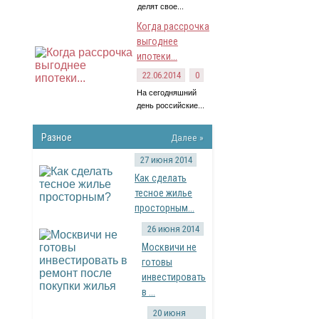
делят свое...
Когда рассрочка
выгоднее
ипотеки...
22.06.2014
0
На сегодняшний
день российские...
Разное
Далее »
27 июня 2014
Как сделать
тесное жилье
просторным...
26 июня 2014
Москвичи не
готовы
инвестировать
в ...
20 июня