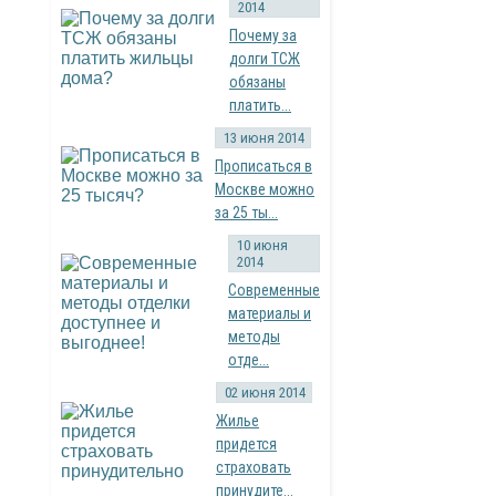
2014
Почему за
долги ТСЖ
обязаны
платить...
13 июня 2014
Прописаться в
Москве можно
за 25 ты...
10 июня
2014
Современные
материалы и
методы
отде...
02 июня 2014
Жилье
придется
страховать
принудите...