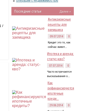
Операции с недвижимостью
Последние статьи
Далее »
Антикризисные
рецепты для
 /
заемщика
09.07.2014
0
Кредит это то, как
сейчас живет...
Ипотека и аренда:
статус-кво?
07.07.2014
0
Часто встречаются
высказывания о...
Как
рефинансируются
ипотечные
креди...
29.06.2014
0