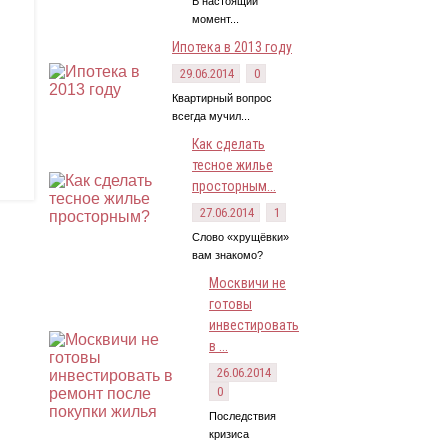
В настоящий
момент...
Ипотека в 2013 году
29.06.2014
0
Квартирный вопрос
всегда мучил...
Как сделать
тесное жилье
просторным...
27.06.2014
1
Слово «хрущёвки»
вам знакомо?
Москвичи не
готовы
инвестировать
в ...
26.06.2014
0
Последствия
кризиса