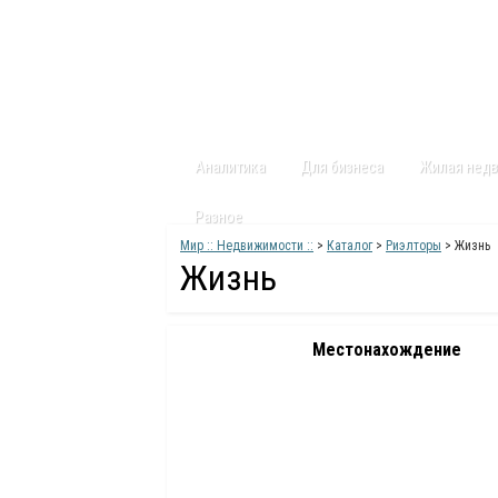
Главная
Статьи
Каталог
Видео
Аналитика
Для бизнеса
Жилая нед
Разное
Мир :: Недвижимости ::
>
Каталог
>
Риэлторы
> Жизнь
Жизнь
Местонахождение