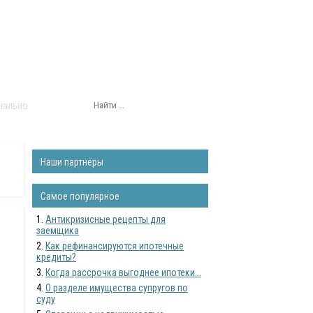
нально
Наши партнёры
Самое популярное
Антикризисные рецепты для
заемщика
Как рефинансируются ипотечные
кредиты?
Когда рассрочка выгоднее ипотеки...
О разделе имущества супругов по
суду