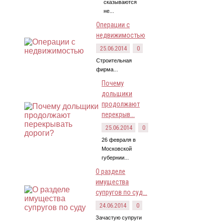
сказываются
не...
Операции с
недвижимостью
25.06.2014
0
Строительная
фирма...
Почему
дольщики
продолжают
перекрыв...
25.06.2014
0
26 февраля в
Московской
губернии...
О разделе
имущества
супругов по суд...
24.06.2014
0
Зачастую супруги