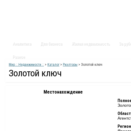
Главная
Статьи
Каталог
Видео
Контакты
Карт
Аналитика
Для бизнеса
Жилая недвижимость
За ру
Разное
Мир :: Недвижимости ::
>
Каталог
>
Риэлторы
> Золотой ключ
Золотой ключ
Местонахождение
Полное
Золото
Област
Агентс
Регион